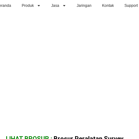
eranda
Produk
Jasa
Jaringan
Kontak
Support
LIHAT BROSUR :
Brosur Peralatan Survey