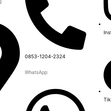
g
In
0853-1204-2324
WhatsApp:
Tik