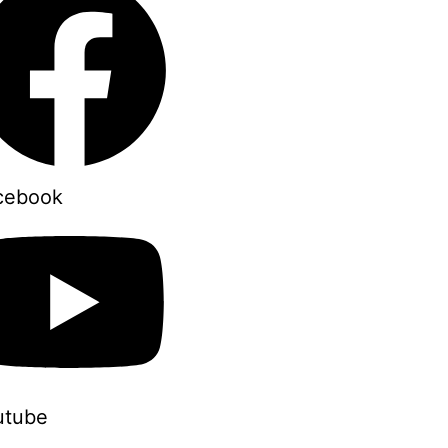
cebook
utube