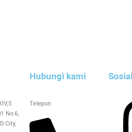
Hubungi kami
Sosia
XIV,5
Telepon:
Q1 No.6,
 City,