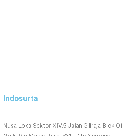
Indosurta
Nusa Loka Sektor XIV,5 Jalan Giliraja Blok Q1
No.6, Rw Mekar Jaya, BSD City, Serpong,