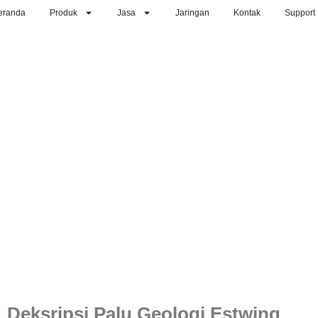
eranda
Produk
Jasa
Jaringan
Kontak
Support
Deksripsi Palu Geologi Estwing