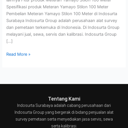
lainnya Fitur produk Meteran Yamayo Stilon 100 Meter
Spesifikasi produk Meteran Yamayo Stilon 100 Meter
Pembelian Meteran Yamayo Stilon 100 Meter di Indosurta
Surabaya Indosurta Group adalah perusahaan alat survey
dan pemetaan terkemuka di Indonesia. Di Indosurta Group
melayani jual, sewa, servis dan kalibrasi. Indosurta Group
[…]
Read More »
Tentang Kami
Indosurta Surabaya adalah cabang perusahaan dari
Indosurta Group yang bergerak di bidang penjualan alat
survey pemetaan serta menyediakan jasa servis, sewa
serta kalibrasi.