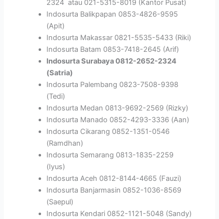
2324 atau 021-5315-8019 (Kantor Pusat)
Indosurta Balikpapan 0853-4826-9595
(Apit)
Indosurta Makassar 0821-5535-5433 (Riki)
Indosurta Batam 0853-7418-2645 (Arif)
Indosurta Surabaya 0812-2652-2324
(Satria)
Indosurta Palembang 0823-7508-9398
(Tedi)
Indosurta Medan 0813-9692-2569 (Rizky)
Indosurta Manado 0852-4293-3336 (Aan)
Indosurta Cikarang 0852-1351-0546
(Ramdhan)
Indosurta Semarang 0813-1835-2259
(Iyus)
Indosurta Aceh 0812-8144-4665 (Fauzi)
Indosurta Banjarmasin 0852-1036-8569
(Saepul)
Indosurta Kendari 0852-1121-5048 (Sandy)