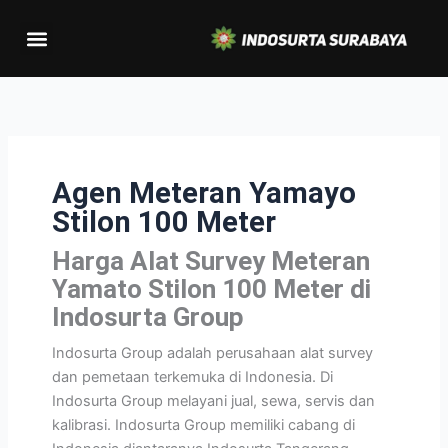
Lewati
Menu
ke
konten
Agen Meteran Yamayo
Stilon 100 Meter
Harga Alat Survey Meteran
Yamato Stilon 100 Meter di
Indosurta Group
Indosurta Group adalah perusahaan alat survey
dan pemetaan terkemuka di Indonesia. Di
Indosurta Group melayani jual, sewa, servis dan
kalibrasi. Indosurta Group memiliki cabang di