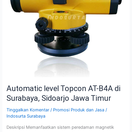
Surabaya,
Sidoarjo
Jawa
Timur
Automatic level Topcon AT-B4A di
Surabaya, Sidoarjo Jawa Timur
Tinggalkan Komentar
/
Promosi Produk dan Jasa
/
Indosurta Surabaya
Deskripsi Memanfaatkan sistem peredaman magnetik