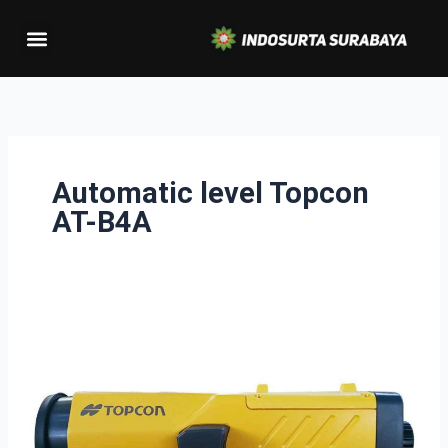
Lewati
Menu
ke
konten
Automatic level Topcon
AT-B4A
Automatic
level
Topcon
AT-
B4A
di