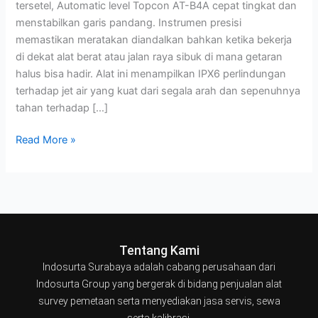
tersetel, Automatic level Topcon AT-B4A cepat tingkat dan
menstabilkan garis pandang. Instrumen presisi
memastikan meratakan diandalkan bahkan ketika bekerja
di dekat alat berat atau jalan raya sibuk di mana getaran
halus bisa hadir. Alat ini menampilkan IPX6 perlindungan
terhadap jet air yang kuat dari segala arah dan sepenuhnya
tahan terhadap […]
Read More »
Tentang Kami
Indosurta Surabaya adalah cabang perusahaan dari
Indosurta Group yang bergerak di bidang penjualan alat
survey pemetaan serta menyediakan jasa servis, sewa