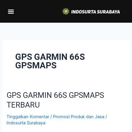
Lewati
Menu
ke
konten
GPS GARMIN 66S
GPSMAPS
GPS GARMIN 66S GPSMAPS
GPS
GARMIN
TERBARU
66S
GPSMAPS
Tinggalkan Komentar
/
Promosi Produk dan Jasa
/
TERBARU
Indosurta Surabaya