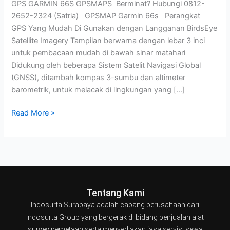
GPS GARMIN 66S GPSMAPS Berminat? Hubungi 0812-
2652-2324 (Satria) GPSMAP Garmin 66s Perangkat
GPS Yang Mudah Di Gunakan dengan Langganan BirdsEye
Satellite Imagery Tampilan berwarna dengan lebar 3 inci
untuk pembacaan mudah di bawah sinar matahari
Didukung oleh beberapa Sistem Satelit Navigasi Global
(GNSS), ditambah kompas 3-sumbu dan altimeter
barometrik, untuk melacak di lingkungan yang […]
Read More »
Tentang Kami
Indosurta Surabaya adalah cabang perusahaan dari
Indosurta Group yang bergerak di bidang penjualan alat
survey pemetaan serta menyediakan jasa servis, sewa