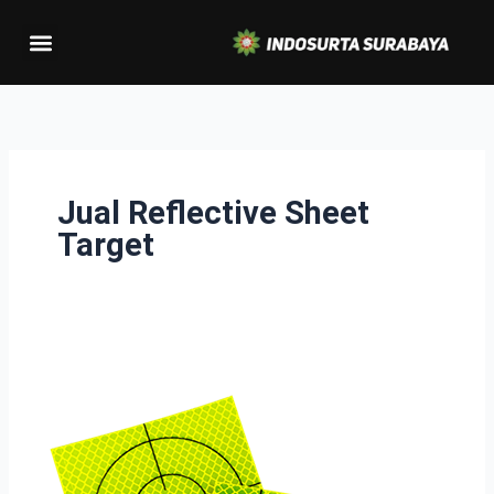
Lewati
Menu
ke
konten
Jual Reflective Sheet
Target
Reflective
Sheet
Targets