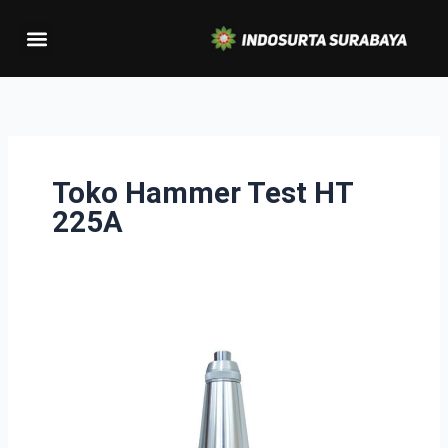
Lewati
Menu
ke
konten
Toko Hammer Test HT
225A
Hammer
Test
HT
225A