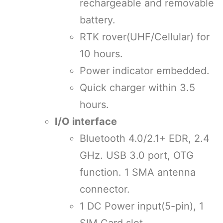
rechargeable and removable
battery.
RTK rover(UHF/Cellular) for
10 hours.
Power indicator embedded.
Quick charger within 3.5
hours.
I/O interface
Bluetooth 4.0/2.1+ EDR, 2.4
GHz. USB 3.0 port, OTG
function. 1 SMA antenna
connector.
1 DC Power input(5-pin), 1
SIM Card slot.