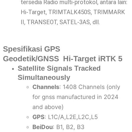
tersedia Radio multi-protokol, antara lain:
Hi-Target, TRIMTALK450S, TRIMMARK
II, TRANSEOT, SATEL-3AS, dll.
Spesifikasi GPS
Geodetik/GNSS
Hi-Target iRTK 5
Satellite Signals Tracked
Simultaneously
Channels
: 1408 Channels (only
for gnss manufactured in 2024
and above)
GPS
: L1C/A,L2E,L2C,L5
BeiDou
: B1, B2, B3