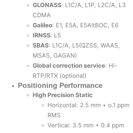
GLONASS
: L1C/A, L1P, L2C/A, L3
CDMA
Galileo
: E1, E5A, E5AltBOC, E6
IRNSS
: L5
SBAS
: L1C/A, L5(QZSS, WAAS,
MSAS, GAGAN)
Global correction service
: Hi-
RTP/RTX (optional)
Positioning Performance
High Precision Static
Horizontal: 2.5 mm + o.1 ppm
RMS
Vertical: 3.5 mm + 0.4 ppm