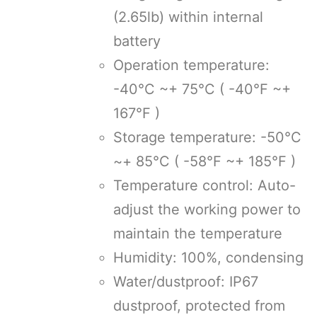
(2.65lb) within internal
battery
Operation temperature:
-40°C ~+ 75°C ( -40°F ~+
167°F )
Storage temperature: -50°C
~+ 85°C ( -58°F ~+ 185°F )
Temperature control: Auto-
adjust the working power to
maintain the temperature
Humidity: 100%, condensing
Water/dustproof: IP67
dustproof, protected from