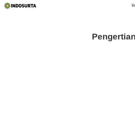
B
Pengertia