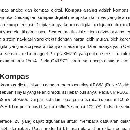
mpas analog dan kompas digital.
Kompas analog
adalah kompas ya
pramuka. Sedangkan
kompas digital
merupakan kompas yang telah me
an komputerisasi. Diciptakannya kompas digital bertujuan untuk me
 yang efektif dan efisien. Sementara itu alat sistem navigasi yang t
istem navigasi yang efektif dengan harga lebih murah. oleh karena
digital yang ada di pasaran banyak macamnya. Di antaranya yaitu
 sensor medan magnet Philips KMZ51 yang cukup sensitif untuk m
sumsi arus 15mA. Pada CMPS03, arah mata angin dibagi dalam bent
 Kompas
i kompas digital ini yaitu dengan membaca sinyal PWM (Pulse Widt
sebuah sinyal yang telah dimodulasi lebar pulsanya. Pada CMPS03, l
99mS (359.90). Dengan kata lain lebar pulsa berubah sebesar 100uS
S + lebar pulsa positif (antara 66mS sampai 102mS). Pulsa tersebut
rface I2C yang dapat digunakan untuk membaca data arah dalam 
0625 derajat/bit. Pada mode 16 bit, arah utara ditunjukkan denga