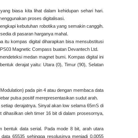
ng biasa kita lihat dalam kehidupan sehari hari.
nggunakan proses digitalisasi.
lengkapi kebutuhan robotika yang semakin canggih.
ersedia di pasaran harganya mahal.
 itu kompas digital diharapkan bisa mensubstitusi
 CMPS03 Magnetic Compass buatan Devantech Ltd.
endeteksi medan magnet bumi. Kompas digital ini
uk derajat yaitu: Utara (0), Timur (90), Selatan
h Modulation) pada pin 4 atau dengan membaca data
ebar pulsa positif merepresentasikan sudut arah.
 setiap derajatnya. Sinyal akan low selama 65mS di
 dihasilkan oleh timer 16 bit di dalam prosesornya,
bentuk data serial. Pada mode 8 bit, arah utara
n data 65535 sehingga resolusinya menjadi 0,0055