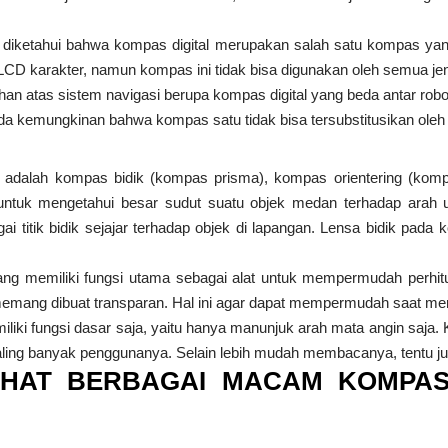
t diketahui bahwa kompas digital merupakan salah satu kompas yan
CD karakter, namun kompas ini tidak bisa digunakan oleh semua jen
han atas sistem navigasi berupa kompas digital yang beda antar robo
ada kemungkinan bahwa kompas satu tidak bisa tersubstitusikan oleh
ya adalah kompas bidik (kompas prisma), kompas orientering (kom
ntuk mengetahui besar sudut suatu objek medan terhadap arah u
gai titik bidik sejajar terhadap objek di lapangan. Lensa bidik pad
ang memiliki fungsi utama sebagai alat untuk mempermudah perhit
mang dibuat transparan. Hal ini agar dapat mempermudah saat me
liki fungsi dasar saja, yaitu hanya manunjuk arah mata angin saja.
aling banyak penggunanya. Selain lebih mudah membacanya, tentu jug
LIHAT BERBAGAI MACAM KOMPA