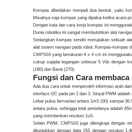
Kompas dibedakan menjadi dua bentuk, yaitu ko
Misalnya saja kompas yang dipakai ketika acara 
Dengan kata lain cara kerja kompas ini menggunak
Dunia robotika ini sangat membutuhkan alat navigasi
Sedangkan kompas sendiri merupakan sebuah alat s
alat sistem navigasi pada robot. Kompas-kompas 
CMPS03 yang berukuran 4 x 4 cm ini menggunakan
cukup supplai tegangan sebesar 5 Vdc dengan kon
(180) dan Barat (270).
Fungsi dan Cara membaca
Ada dua cara untuk menperoleh informasi arah dar
interface I2C pada pin 2 dan 3. Sinyal PWM adalah 
Lebar pulsa bervariasi antara 1mS (00) sampai 36.
antara pulsa, sehingga total periodanya adalah 65m
yang memberikan resolusi 1uS.
Selain PWM, CMPS03 juga dilengkapi dengan inte
ditunjukkan dengan data 255 dengan resolusi 1,4