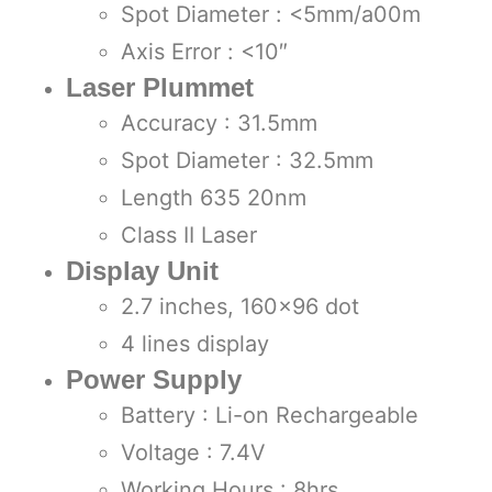
Spot Diameter : <5mm/a00m
Axis Error : <10″
Laser Plummet
Accuracy : 31.5mm
Spot Diameter : 32.5mm
Length 635 20nm
Class II Laser
Display Unit
2.7 inches, 160×96 dot
4 lines display
Power Supply
Battery : Li-on Rechargeable
Voltage : 7.4V
Working Hours : 8hrs