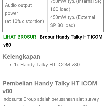
750mW typ. (Internal SP,
Audio output
16Ω load)
power
450mW typ. (External
(at 10% distortion)
SP. 8Ω load)
LIHAT BROSUR :
Brosur Handy Talky HT ICOM
v80
Kelengkapan
1x Handy Talky HT iCOM v80
Pembelian Handy Talky HT iCOM
v80
Indosurta Group adalah perusahaan alat survey