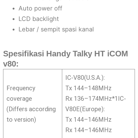
Auto power off
LCD backlight
Lebar / sempit spasi kanal
Spesifikasi
Handy Talky HT iCOM
v80:
IC-V80(U.S.A.):
Frequency
Tx 144–148MHz
coverage
Rx 136–174MHz*1IC-
(Differs according
V80E(Europe):
to version)
Tx 144–146MHz
Rx 144–146MHz