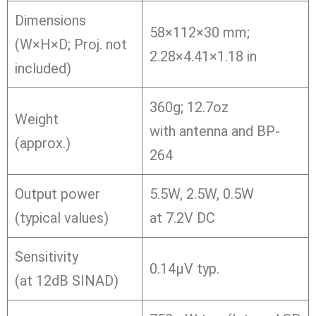
Dimensions
58×112×30 mm;
(W×H×D; Proj. not
2.28×4.41×1.18 in
included)
360g; 12.7oz
Weight
with antenna and BP-
(approx.)
264
Output power
5.5W, 2.5W, 0.5W
(typical values)
at 7.2V DC
Sensitivity
0.14μV typ.
(at 12dB SINAD)